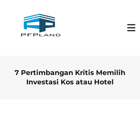
S
k
i
p
t
o
c
o
n
t
e
n
7 Pertimbangan Kritis Memilih
t
Investasi Kos atau Hotel