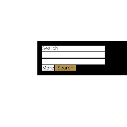
Temuk
More
Search