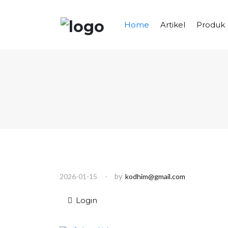
S
k
i
Home
Artikel
Produk
p
t
o
c
o
n
t
e
n
t
by
2026-01-15
kodhim@gmail.com
Login