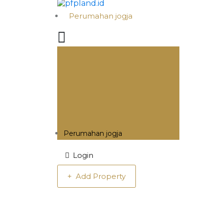
Perumahan jogja
Perumahan jogja
Login
Add Property