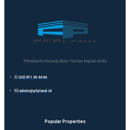
Membantu mewujudkan hunian impian anda
(62) 811 36 44 66
admin@pfpland.id
Popular Properties