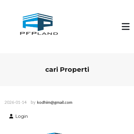
S
k
i
p
t
o
c
o
n
t
e
n
cari Properti
t
by
2026-01-14
kodhim@gmail.com
Login