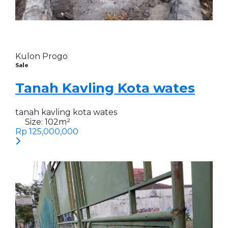
Kulon Progo
Sale
Tanah Kavling Kota wates
tanah kavling kota wates
Size:
102
m²
Rp 125,000,000