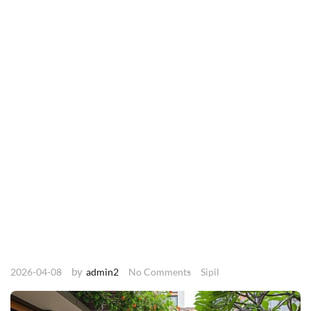
by
2026-04-08
admin2
No Comments
Sipil