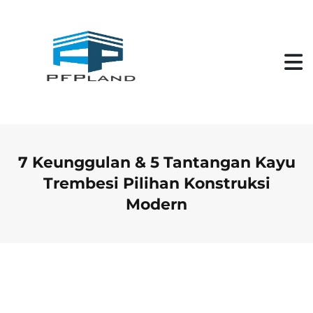
S
k
i
p
t
o
c
o
n
t
e
n
7 Keunggulan & 5 Tantangan Kayu
t
Trembesi Pilihan Konstruksi
Modern