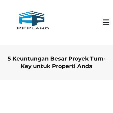
S
k
i
p
t
o
c
o
n
t
e
n
5 Keuntungan Besar Proyek Turn-
t
Key untuk Properti Anda