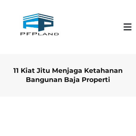
S
k
i
p
t
o
c
o
n
t
e
n
11 Kiat Jitu Menjaga Ketahanan
t
Bangunan Baja Properti