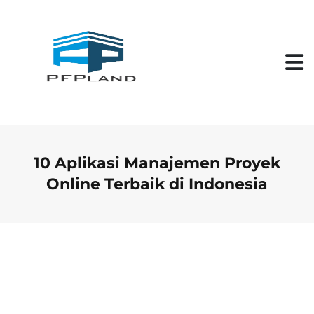
S
k
i
p
t
o
c
o
n
t
e
n
10 Aplikasi Manajemen Proyek
t
Online Terbaik di Indonesia