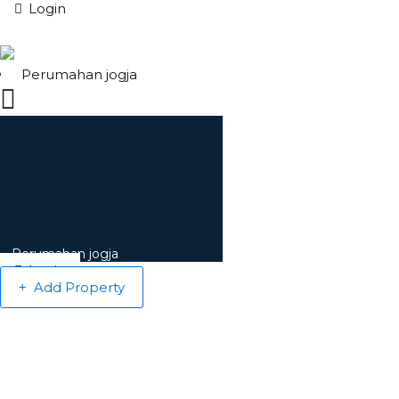
Login
Perumahan jogja
Perumahan jogja
Login
Add Property