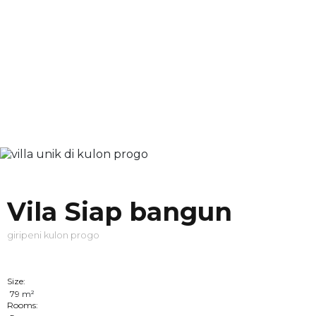
Vila Siap bangun
giripeni kulon progo
Size:
79
m²
Rooms: