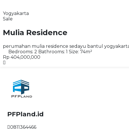
Yogyakarta
Sale
Mulia Residence
perumahan mulia residence sedayu bantul yogyakart
Bedrooms:
2
Bathrooms:
1
Size:
74
m²
Rp 404,000,000
PFPland.id
0811364466