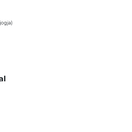
jogja)
al