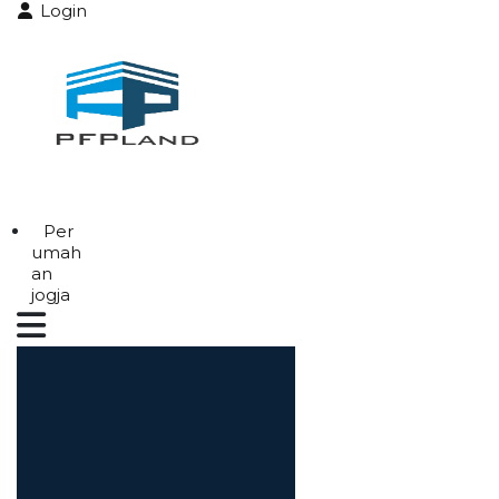
Login
Per
umah
an
jogja